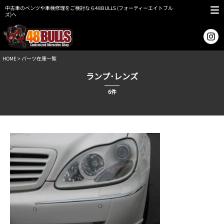
中古車のベンツや車検修理をご検討なら48BULLS (フォーティーエイトブル
ズ)へ
HOME
> パーツ在庫一覧
ランプ･レンズ
6件