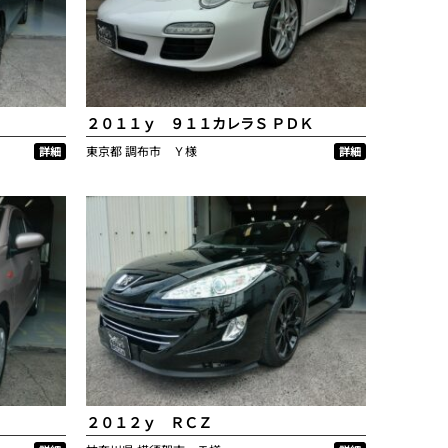
２０１１ｙ ９１１カレラＳ ＰＤＫ
東京都
調布市 Ｙ様
詳細
詳細
２０１２ｙ ＲＣＺ