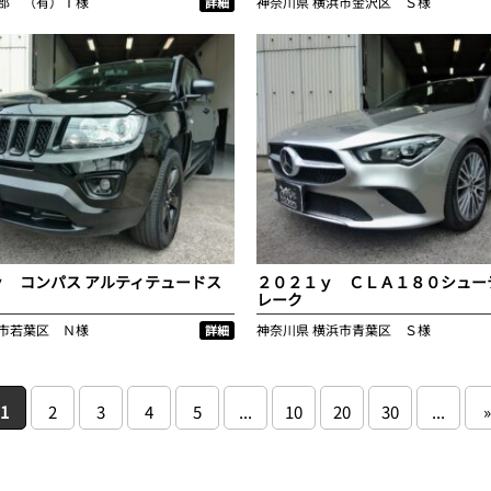
郡 （有）Ｔ様
神奈川県
横浜市金沢区 Ｓ様
詳細
ｙ コンパス アルティテュードス
２０２１ｙ ＣＬＡ１８０シュー
レーク
市若葉区 Ｎ様
神奈川県
横浜市青葉区 Ｓ様
詳細
1
2
3
4
5
...
10
20
30
...
»