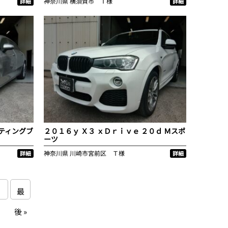
神奈川県
横須賀市 Ｔ様
詳細
詳細
ティングブ
２０１６ｙ Ｘ３ ｘＤｒｉｖｅ ２０ｄ Ｍスポ
ーツ
神奈川県
川崎市宮前区 Ｔ様
詳細
詳細
最
後 »