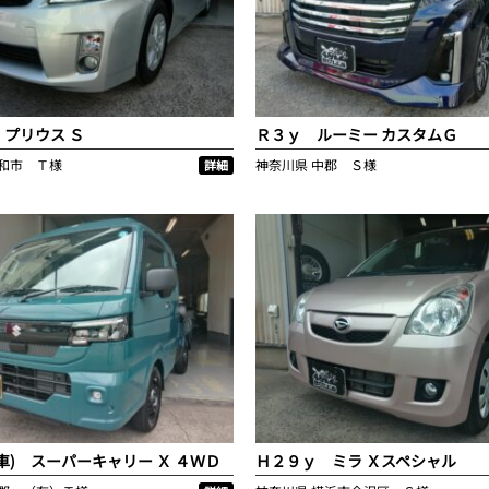
プリウス Ｓ
Ｒ３ｙ ルーミー カスタムＧ
和市 Ｔ様
神奈川県
中郡 Ｓ様
詳細
車) スーパーキャリー Ｘ ４ＷＤ
Ｈ２９ｙ ミラ Ｘスペシャル