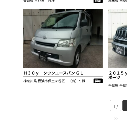
青森県
八戸市 Ｈ様
群馬県
邑楽
詳細
Ｈ３０ｙ タウンエースバン ＧＬ
２０１５
ポーツ
神奈川県
横浜市保土ヶ谷区 （有）Ｓ様
詳細
千葉県
千葉
1 /
66