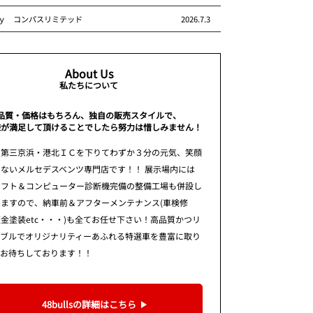
ｙ コンパスリミテッド
2026.7.3
About Us
私たちについて
品質・価格はもちろん、独自の販売スタイルで、
様が満足して頂けることでしたら努力は惜しみません！
 第三京浜・港北ＩＣを下りてわずか３分の元気、笑顔
ないメルセデスベンツ専門店です！！ 展示場内には
リフト＆コンピューター診断機完備の整備工場も併設し
りますので、納車前＆アフターメンテナンス(車検修
金塗装etc・・・)も全てお任せ下さい！高品質かつリ
ナブルでオリジナリティーあふれる特選車を豊富に取り
てお待ちしております！！
48bullsの詳細はこちら