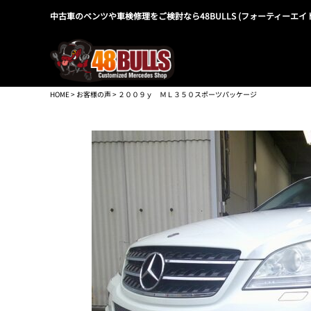
中古車のベンツや車検修理をご検討なら48BULLS (フォーティーエイ
HOME
>
お客様の声
> ２００９ｙ ＭＬ３５０スポーツパッケージ