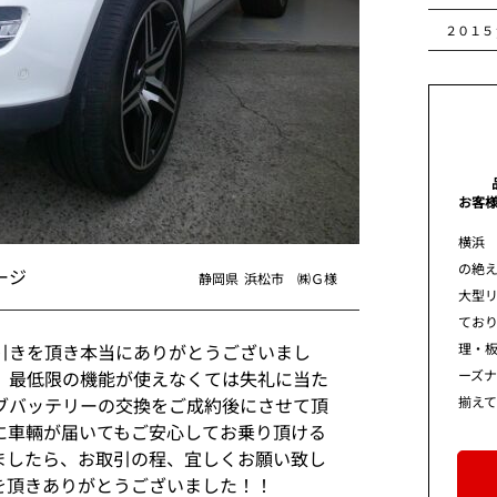
２０１５
お客
横浜
の絶え
ージ
静岡県
浜松市 ㈱Ｇ様
大型
てお
理・板
引きを頂き本当にありがとうございまし
ーズ
、最低限の機能が使えなくては失礼に当た
揃え
ブバッテリーの交換をご成約後にさせて頂
に車輛が届いてもご安心してお乗り頂ける
ましたら、お取引の程、宜しくお願い致し
を頂きありがとうございました！！