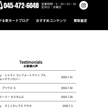
045-472-6048
営業時間：9：30～19：30
定休日：水曜日
やる気モードブログ
おすすめコンテンツ
買取査定
Testimonials
お客様の声
ｙ シャラン コンフォートライン ブル
2026.7.31
ョンテクノロジー
 プリウス Ｓ
2026.7.30
ルーミー カスタムＧ
2026.7.28
ｙ ９１１カレラＳ ＰＤＫ
2026.7.3