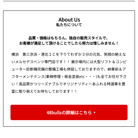
About Us
私たちについて
品質・価格はもちろん、独自の販売スタイルで、
お客様が満足して頂けることでしたら努力は惜しみません！
横浜 第三京浜・港北ＩＣを下りてわずか３分の元気、笑顔の絶えな
いメルセデスベンツ専門店です！！ 展示場内には大型リフト＆コンピ
ューター診断機完備の整備工場も併設しておりますので、納車前＆ア
フターメンテナンス(車検修理・板金塗装etc・・・)も全てお任せ下さ
い！高品質かつリーズナブルでオリジナリティーあふれる特選車を豊
富に取り揃えてお待ちしております！！
48bullsの詳細はこちら