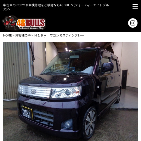
中古車のベンツや車検修理をご検討なら48BULLS (フォーティーエイトブル
ズ)へ
HOME
>
お客様の声
> Ｈ１９ｙ ワゴンＲスティングレー