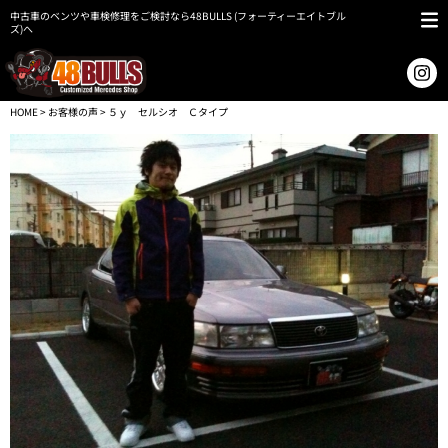
中古車のベンツや車検修理をご検討なら48BULLS (フォーティーエイトブル
ズ)へ
HOME
>
お客様の声
> ５ｙ セルシオ Ｃタイプ