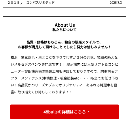
２０１５ｙ コンパスリミテッド
2026.7.3
About Us
私たちについて
品質・価格はもちろん、独自の販売スタイルで、
お客様が満足して頂けることでしたら努力は惜しみません！
横浜 第三京浜・港北ＩＣを下りてわずか３分の元気、笑顔の絶えな
いメルセデスベンツ専門店です！！ 展示場内には大型リフト＆コンピ
ューター診断機完備の整備工場も併設しておりますので、納車前＆ア
フターメンテナンス(車検修理・板金塗装etc・・・)も全てお任せ下さ
い！高品質かつリーズナブルでオリジナリティーあふれる特選車を豊
富に取り揃えてお待ちしております！！
48bullsの詳細はこちら