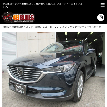
中古車のベンツや車検修理をご検討なら48BULLS (フォーティーエイトブル
ズ)へ
HOME
>
お客様の声
> ３０ｙ（新車）ＣＸ－８ ２．２ ＸＤ Ｌパッケージ ディーゼルターボ