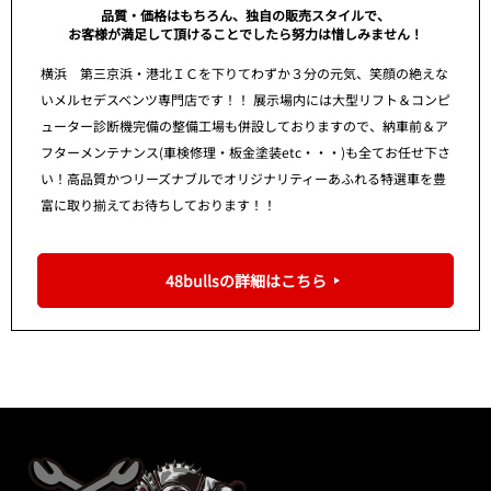
品質・価格はもちろん、独自の販売スタイルで、
お客様が満足して頂けることでしたら努力は惜しみません！
横浜 第三京浜・港北ＩＣを下りてわずか３分の元気、笑顔の絶えな
いメルセデスベンツ専門店です！！ 展示場内には大型リフト＆コンピ
ューター診断機完備の整備工場も併設しておりますので、納車前＆ア
フターメンテナンス(車検修理・板金塗装etc・・・)も全てお任せ下さ
い！高品質かつリーズナブルでオリジナリティーあふれる特選車を豊
富に取り揃えてお待ちしております！！
48bullsの詳細はこちら