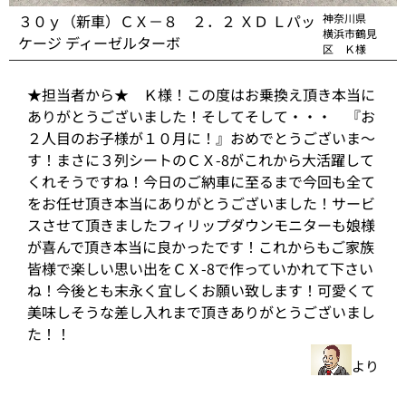
３０ｙ（新車）ＣＸ－８ ２．２ ＸＤ Ｌパッ
神奈川県
横浜市鶴見
ケージ ディーゼルターボ
区 Ｋ様
★担当者から★ Ｋ様！この度はお乗換え頂き本当に
ありがとうございました！そしてそして・・・ 『お
２人目のお子様が１０月に！』おめでとうございま～
す！まさに３列シートのＣＸ-8がこれから大活躍して
くれそうですね！今日のご納車に至るまで今回も全て
をお任せ頂き本当にありがとうございました！サービ
スさせて頂きましたフィリップダウンモニターも娘様
が喜んで頂き本当に良かったです！これからもご家族
皆様で楽しい思い出をＣＸ-8で作っていかれて下さい
ね！今後とも末永く宜しくお願い致します！可愛くて
美味しそうな差し入れまで頂きありがとうございまし
た！！
より