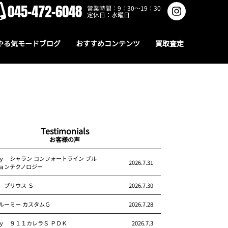
045-472-6048
営業時間：9：30～19：30
定休日：水曜日
やる気モードブログ
おすすめコンテンツ
買取査定
Testimonials
お客様の声
ｙ シャラン コンフォートライン ブル
2026.7.31
ョンテクノロジー
 プリウス Ｓ
2026.7.30
ルーミー カスタムＧ
2026.7.28
ｙ ９１１カレラＳ ＰＤＫ
2026.7.3