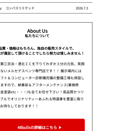
ｙ コンパスリミテッド
2026.7.3
About Us
私たちについて
品質・価格はもちろん、独自の販売スタイルで、
様が満足して頂けることでしたら努力は惜しみません！
 第三京浜・港北ＩＣを下りてわずか３分の元気、笑顔
ないメルセデスベンツ専門店です！！ 展示場内には
リフト＆コンピューター診断機完備の整備工場も併設し
りますので、納車前＆アフターメンテナンス(車検修
金塗装etc・・・)も全てお任せ下さい！高品質かつリ
ナブルでオリジナリティーあふれる特選車を豊富に取り
てお待ちしております！！
48bullsの詳細はこちら