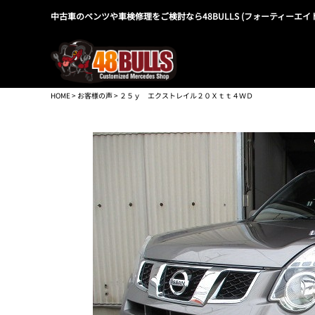
中古車のベンツや車検修理をご検討なら48BULLS (フォーティーエイ
HOME
>
お客様の声
> ２５ｙ エクストレイル２０Ｘｔｔ４ＷＤ