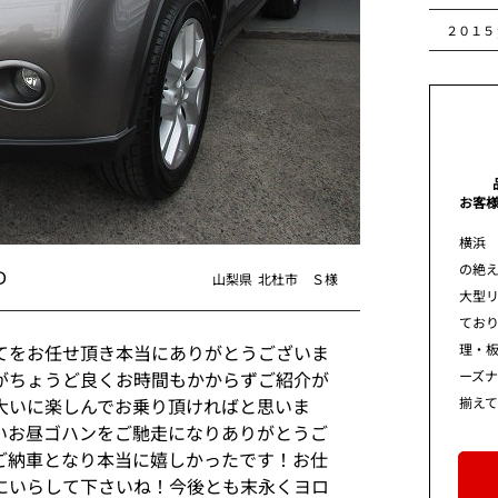
２０１５
お客
横浜
の絶え
Ｄ
山梨県
北杜市 Ｓ様
大型
てお
理・板
てをお任せ頂き本当にありがとうございま
ーズ
がちょうど良くお時間もかからずご紹介が
揃え
大いに楽しんでお乗り頂ければと思いま
いお昼ゴハンをご馳走になりありがとうご
ご納車となり本当に嬉しかったです！お仕
にいらして下さいね！今後とも末永くヨロ