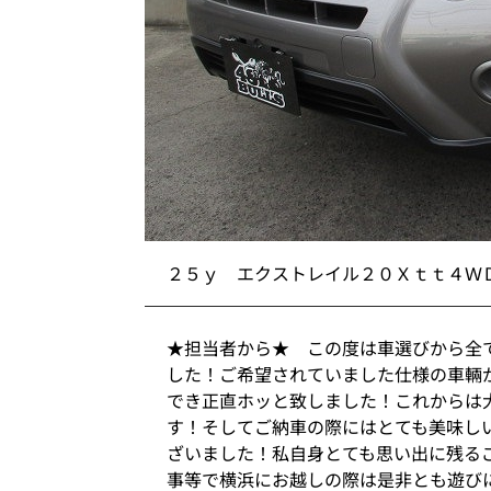
２５ｙ エクストレイル２０Ｘｔｔ４Ｗ
★担当者から★ この度は車選びから全
した！ご希望されていました仕様の車輛
でき正直ホッと致しました！これからは
す！そしてご納車の際にはとても美味し
ざいました！私自身とても思い出に残る
事等で横浜にお越しの際は是非とも遊び