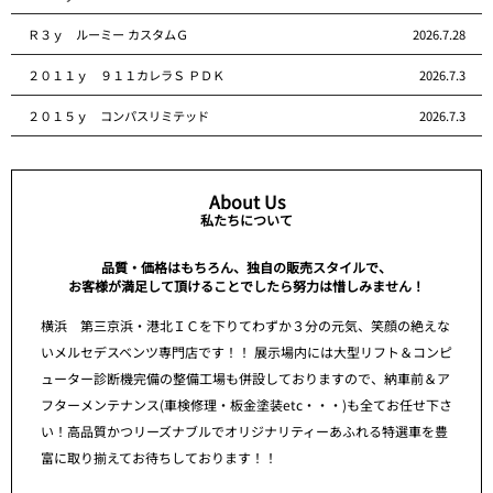
Ｒ３ｙ ルーミー カスタムＧ
2026.7.28
２０１１ｙ ９１１カレラＳ ＰＤＫ
2026.7.3
２０１５ｙ コンパスリミテッド
2026.7.3
About Us
私たちについて
品質・価格はもちろん、独自の販売スタイルで、
お客様が満足して頂けることでしたら努力は惜しみません！
横浜 第三京浜・港北ＩＣを下りてわずか３分の元気、笑顔の絶えな
いメルセデスベンツ専門店です！！ 展示場内には大型リフト＆コンピ
ューター診断機完備の整備工場も併設しておりますので、納車前＆ア
フターメンテナンス(車検修理・板金塗装etc・・・)も全てお任せ下さ
い！高品質かつリーズナブルでオリジナリティーあふれる特選車を豊
富に取り揃えてお待ちしております！！