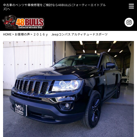
中古車のベンツや車検修理をご検討なら48BULLS (フォーティーエイトブル
ズ)へ
HOME
>
お客様の声
> ２０１６ｙ Jeepコンパス アルティテュードスポーツ