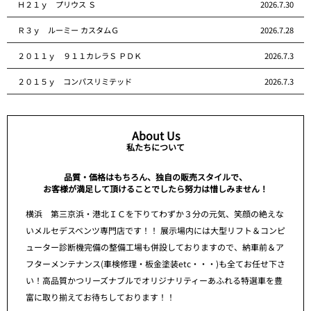
Ｈ２１ｙ プリウス Ｓ
2026.7.30
Ｒ３ｙ ルーミー カスタムＧ
2026.7.28
２０１１ｙ ９１１カレラＳ ＰＤＫ
2026.7.3
２０１５ｙ コンパスリミテッド
2026.7.3
About Us
私たちについて
品質・価格はもちろん、独自の販売スタイルで、
お客様が満足して頂けることでしたら努力は惜しみません！
横浜 第三京浜・港北ＩＣを下りてわずか３分の元気、笑顔の絶えな
いメルセデスベンツ専門店です！！ 展示場内には大型リフト＆コンピ
ューター診断機完備の整備工場も併設しておりますので、納車前＆ア
フターメンテナンス(車検修理・板金塗装etc・・・)も全てお任せ下さ
い！高品質かつリーズナブルでオリジナリティーあふれる特選車を豊
富に取り揃えてお待ちしております！！