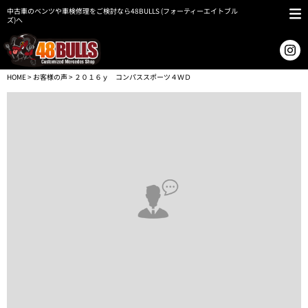
中古車のベンツや車検修理をご検討なら48BULLS (フォーティーエイトブル
ズ)へ
HOME
>
お客様の声
> ２０１６ｙ コンパススポーツ４ＷＤ