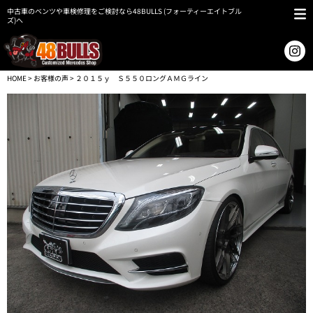
中古車のベンツや車検修理をご検討なら48BULLS (フォーティーエイトブル
ズ)へ
HOME
>
お客様の声
> ２０１５ｙ Ｓ５５０ロングＡＭＧライン