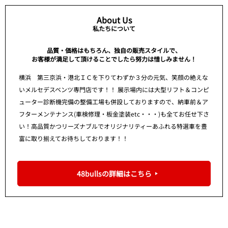
About Us
私たちについて
品質・価格はもちろん、独自の販売スタイルで、
お客様が満足して頂けることでしたら努力は惜しみません！
横浜 第三京浜・港北ＩＣを下りてわずか３分の元気、笑顔の絶えな
いメルセデスベンツ専門店です！！ 展示場内には大型リフト＆コンピ
ューター診断機完備の整備工場も併設しておりますので、納車前＆ア
フターメンテナンス(車検修理・板金塗装etc・・・)も全てお任せ下さ
い！高品質かつリーズナブルでオリジナリティーあふれる特選車を豊
富に取り揃えてお待ちしております！！
48bullsの詳細はこちら