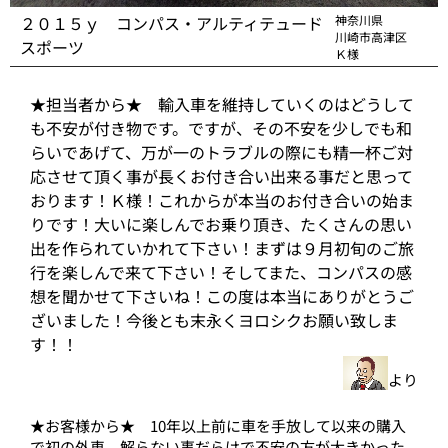
２０１５ｙ コンパス・アルティテュード
神奈川県
川崎市高津区
スポーツ
Ｋ様
★担当者から★ 輸入車を維持していくのはどうして
も不安が付き物です。ですが、その不安を少しでも和
らいであげて、万が一のトラブルの際にも精一杯ご対
応させて頂く事が長くお付き合い出来る事だと思って
おります！Ｋ様！これからが本当のお付き合いの始ま
りです！大いに楽しんでお乗り頂き、たくさんの思い
出を作られていかれて下さい！まずは９月初旬のご旅
行を楽しんで来て下さい！そしてまた、コンパスの感
想を聞かせて下さいね！この度は本当にありがとうご
ざいました！今後とも末永くヨロシクお願い致しま
す！！
より
★お客様から★ 10年以上前に車を手放して以来の購入
で初の外車、解らない事だらけで不安の方が大きかった