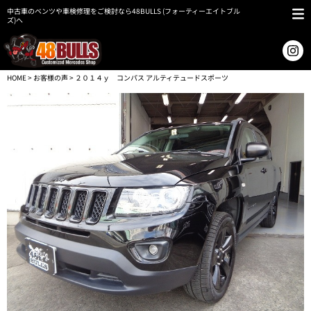
中古車のベンツや車検修理をご検討なら48BULLS (フォーティーエイトブル
ズ)へ
HOME
>
お客様の声
> ２０１４ｙ コンパス アルティテュードスポーツ