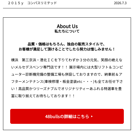
２０１５ｙ コンパスリミテッド
2026.7.3
About Us
私たちについて
品質・価格はもちろん、独自の販売スタイルで、
お客様が満足して頂けることでしたら努力は惜しみません！
横浜 第三京浜・港北ＩＣを下りてわずか３分の元気、笑顔の絶えな
いメルセデスベンツ専門店です！！ 展示場内には大型リフト＆コンピ
ューター診断機完備の整備工場も併設しておりますので、納車前＆ア
フターメンテナンス(車検修理・板金塗装etc・・・)も全てお任せ下さ
い！高品質かつリーズナブルでオリジナリティーあふれる特選車を豊
富に取り揃えてお待ちしております！！
48bullsの詳細はこちら