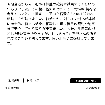
★担当者から★ 初めは状態の確認や試乗するくらいの
つもりでした。その後、他ﾒｰｶｰのﾃﾞｨｰﾗｰで新車の契約を
考えていたところ担当して頂いた石飛さんのﾎｽﾋﾟﾀﾘﾃｨに
感動し心が動きました。終始ｵｰﾅｰに対しての対応が非常
に紳士的。何でも親身に相談して頂け後日の契約や納車
まで安心してやり取りが出来ました。今後、故障等のﾄﾗ
ﾌﾞﾙが無い事を祈りますが、もしあっても石飛さんの所で
見て頂きたいと思ってます。良い出会いに感謝していま
す。
で共有
でシェア
お客様の声一覧
前の投稿
次の投稿