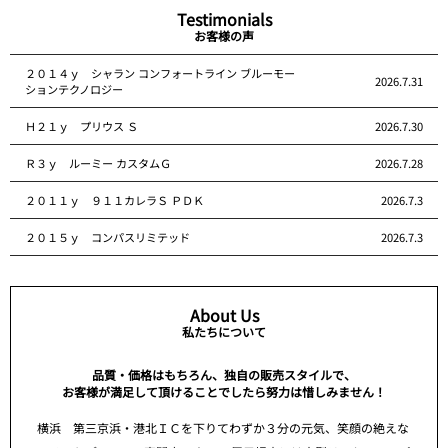
Testimonials
お客様の声
２０１４ｙ シャラン コンフォートライン ブルーモー
2026.7.31
ションテクノロジー
Ｈ２１ｙ プリウス Ｓ
2026.7.30
Ｒ３ｙ ルーミー カスタムＧ
2026.7.28
２０１１ｙ ９１１カレラＳ ＰＤＫ
2026.7.3
２０１５ｙ コンパスリミテッド
2026.7.3
About Us
私たちについて
品質・価格はもちろん、独自の販売スタイルで、
お客様が満足して頂けることでしたら努力は惜しみません！
横浜 第三京浜・港北ＩＣを下りてわずか３分の元気、笑顔の絶えな