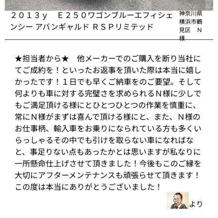
２０１３ｙ Ｅ２５０ワゴンブルーエフィシェ
神奈川県
横浜市鶴
ンシー アバンギャルド ＲＳＰリミテッド
見区 Ｎ
様
★担当者から★ 他メーカーでのご購入を断り当社に
てご成約を！といったお返事を頂いた際は本当に嬉し
かったです！１日でも早くご納車をのご要望。そして
何よりも車に対する完璧さを求められるＮ様に少しで
もご満足頂ける様にとひとつひとつの作業を慎重に、
常にＮ様がまずは喜んで頂ける様にと、また、Ｎ様の
お仕事柄、輸入車をお乗りになられている方も多くい
らっしゃるその中でも引けを取らない車になればな
と、事足りない点もあったかとは思いますが私なりに
一所懸命仕上げさせて頂きました！今後もこのご縁を
大切にアフターメンテナンスも頑張らせて頂きます！
この度は本当にありがとうございました！
より