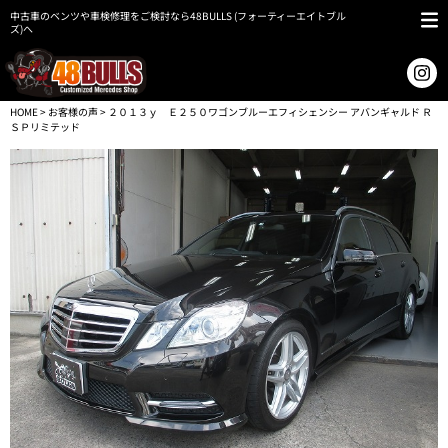
中古車のベンツや車検修理をご検討なら48BULLS (フォーティーエイトブル
ズ)へ
HOME
>
お客様の声
> ２０１３ｙ Ｅ２５０ワゴンブルーエフィシェンシー アバンギャルド Ｒ
ＳＰリミテッド