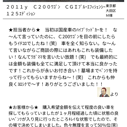
２０１１ｙ Ｃ２００ﾜｺﾞﾝ ＣＧＩﾌﾞﾙｰｴﾌｨｼｪﾝｼｰ
東京都
大田区
１２５ｴﾃﾞｨｼｮﾝ
Ｍ様
★担当者から★ 当初は国産車のﾊｲﾌﾞﾘｯﾄﾞｶｰを！ な
～んて言っていたのに、Ｃ200ﾜｺﾞﾝを目の前にしたら
もうｲﾁｺﾛでしたね！(笑) 車を全く知らない。な～ん
て言いながらご商談の際にはあれもこれも装備した
い！なんてﾜｶﾞﾏﾏを言いたい放題！(笑) でも最終的に
は金額も装備も全てに満足して頂けて本当に良かった
です！これからが永いお付き合い！墓場までﾍﾞﾝﾂを持
って行ってもらいますからね～！(笑) これからも仲
良くﾖﾛｼｸで～す！ありがとうございました！！
より
★お客様から★ 購入希望金額を伝えて程度の良い車を
探してもらっていましたが１ヶ月程経過した頃に状態の良
いﾍﾞﾝﾂが入り見に行ったところｷﾚｲな状態でしたので、そ
の場で決めてしまいました。色々無理を言って50％位(笑)