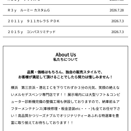
Ｒ３ｙ ルーミー カスタムＧ
2026.7.28
２０１１ｙ ９１１カレラＳ ＰＤＫ
2026.7.3
２０１５ｙ コンパスリミテッド
2026.7.3
About Us
私たちについて
品質・価格はもちろん、独自の販売スタイルで、
お客様が満足して頂けることでしたら努力は惜しみません！
横浜 第三京浜・港北ＩＣを下りてわずか３分の元気、笑顔の絶えな
いメルセデスベンツ専門店です！！ 展示場内には大型リフト＆コンピ
ューター診断機完備の整備工場も併設しておりますので、納車前＆ア
フターメンテナンス(車検修理・板金塗装etc・・・)も全てお任せ下さ
い！高品質かつリーズナブルでオリジナリティーあふれる特選車を豊
富に取り揃えてお待ちしております！！