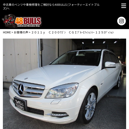
中古車のベンツや車検修理をご検討なら48BULLS (フォーティーエイトブル
ズ)へ
HOME
>
お客様の声
> ２０１１ｙ Ｃ２００ﾜｺﾞﾝ ＣＧＩﾌﾞﾙｰｴﾌｨｼｪﾝｼｰ １２５ｴﾃﾞｨｼｮﾝ