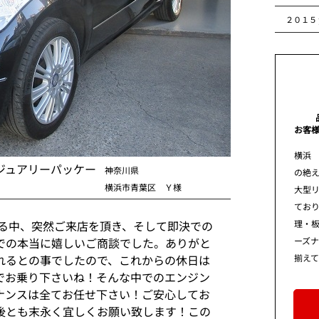
２０１５
お客
横浜
ジュアリーパッケー
神奈川県
の絶え
横浜市青葉区 Ｙ様
大型
てお
理・板
いる中、突然ご来店を頂き、そして即決での
ーズ
での本当に嬉しいご商談でした。ありがと
揃え
れるとの事でしたので、これからの休日は
でお乗り下さいね！そんな中でのエンジン
ナンスは全てお任せ下さい！ご安心してお
後とも末永く宜しくお願い致します！この