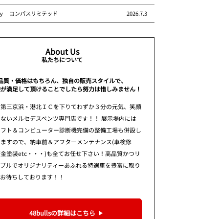
ｙ コンパスリミテッド
2026.7.3
About Us
私たちについて
品質・価格はもちろん、独自の販売スタイルで、
様が満足して頂けることでしたら努力は惜しみません！
 第三京浜・港北ＩＣを下りてわずか３分の元気、笑顔
ないメルセデスベンツ専門店です！！ 展示場内には
リフト＆コンピューター診断機完備の整備工場も併設し
りますので、納車前＆アフターメンテナンス(車検修
金塗装etc・・・)も全てお任せ下さい！高品質かつリ
ナブルでオリジナリティーあふれる特選車を豊富に取り
てお待ちしております！！
48bullsの詳細はこちら