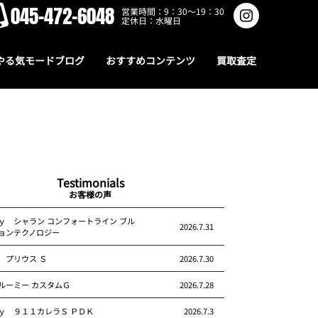
045-472-6048
営業時間：9：30～19：30
定休日：水曜日
やる気モードブログ
おすすめコンテンツ
買取査定
Testimonials
お客様の声
ｙ シャラン コンフォートライン ブル
2026.7.31
ョンテクノロジー
 プリウス Ｓ
2026.7.30
ルーミー カスタムＧ
2026.7.28
ｙ ９１１カレラＳ ＰＤＫ
2026.7.3