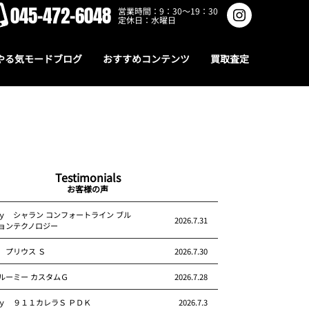
045-472-6048
営業時間：9：30～19：30
定休日：水曜日
やる気モードブログ
おすすめコンテンツ
買取査定
Testimonials
お客様の声
ｙ シャラン コンフォートライン ブル
2026.7.31
ョンテクノロジー
 プリウス Ｓ
2026.7.30
ルーミー カスタムＧ
2026.7.28
ｙ ９１１カレラＳ ＰＤＫ
2026.7.3