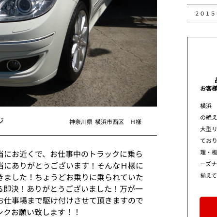
２０１５
お客
横浜
の絶え
ジ
神奈川県
横浜市西区 Ｈ樣
大型
てお
理・板
当にお近くで、お仕事中のトラックに乗ら
ーズ
当にありがとうございます！そんなＨ樣に
揃え
きました！ちょうどお乗りに乗られていた
る即決！ありがとうございました！万が一
お仕事場まで駆け付けさせて頂きますので
ロシクお願い致します！！