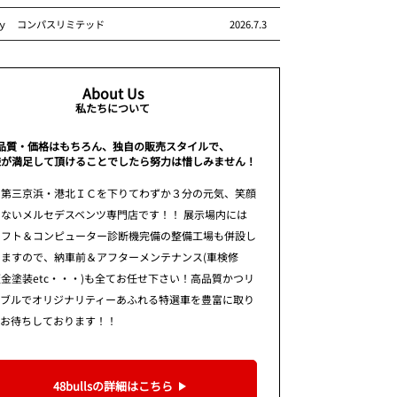
ｙ コンパスリミテッド
2026.7.3
About Us
私たちについて
品質・価格はもちろん、独自の販売スタイルで、
様が満足して頂けることでしたら努力は惜しみません！
 第三京浜・港北ＩＣを下りてわずか３分の元気、笑顔
ないメルセデスベンツ専門店です！！ 展示場内には
リフト＆コンピューター診断機完備の整備工場も併設し
りますので、納車前＆アフターメンテナンス(車検修
金塗装etc・・・)も全てお任せ下さい！高品質かつリ
ナブルでオリジナリティーあふれる特選車を豊富に取り
てお待ちしております！！
48bullsの詳細はこちら