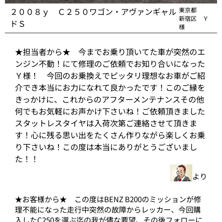
２００８ｙ Ｃ２５０ワゴン・アヴァンギャル
東京都
新宿区 Ｙ
ドＳ
様
★担当者から★ 今までお乗り頂いてた車が突然のエ
ンジン不動！にて修理のご依頼でお知り合いになった
Ｙ様！ 今回のお乗換えでピッタリ理想なお車がご紹
介でき本当にお力になれて良かったです！このご縁を
きっかけに、これからのアフターメンテナンスその他
何でもお気軽にお声かけ下さいね！ご依頼頂きました
スタットレスタイヤは入荷次第ご連絡させて頂きま
す！心に残る思い出をたくさん作りながら楽しくお乗
り下さいね！この度は本当にありがとうございまし
た！！
より
★お客様から★ この度はBENZ B200のミッションが修
理不能になった走行中突然の故障からレッカー、今回購
入したC250を選ぶ迄の我が儘な要望、その後フォローに