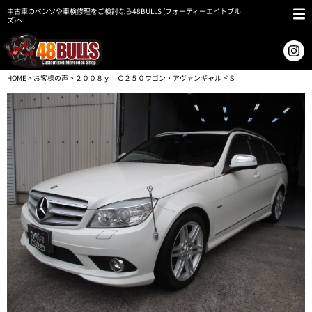
中古車のベンツや車検修理をご検討なら48BULLS (フォーティーエイトブル
ズ)へ
HOME
>
お客様の声
> ２００８ｙ Ｃ２５０ワゴン・アヴァンギャルドＳ