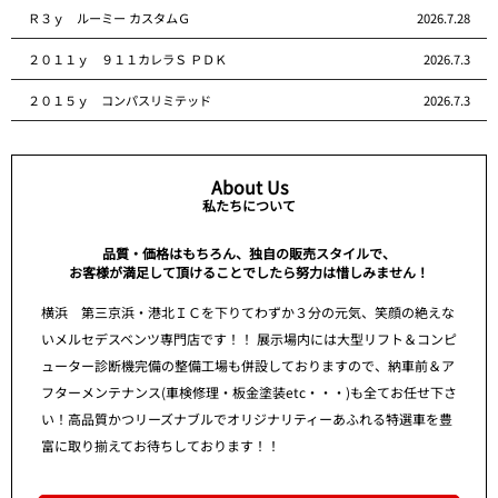
Ｒ３ｙ ルーミー カスタムＧ
2026.7.28
２０１１ｙ ９１１カレラＳ ＰＤＫ
2026.7.3
２０１５ｙ コンパスリミテッド
2026.7.3
About Us
私たちについて
品質・価格はもちろん、独自の販売スタイルで、
お客様が満足して頂けることでしたら努力は惜しみません！
横浜 第三京浜・港北ＩＣを下りてわずか３分の元気、笑顔の絶えな
いメルセデスベンツ専門店です！！ 展示場内には大型リフト＆コンピ
ューター診断機完備の整備工場も併設しておりますので、納車前＆ア
フターメンテナンス(車検修理・板金塗装etc・・・)も全てお任せ下さ
い！高品質かつリーズナブルでオリジナリティーあふれる特選車を豊
富に取り揃えてお待ちしております！！