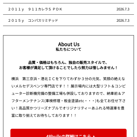
２０１１ｙ ９１１カレラＳ ＰＤＫ
2026.7.3
２０１５ｙ コンパスリミテッド
2026.7.3
About Us
私たちについて
品質・価格はもちろん、独自の販売スタイルで、
お客様が満足して頂けることでしたら努力は惜しみません！
横浜 第三京浜・港北ＩＣを下りてわずか３分の元気、笑顔の絶えな
いメルセデスベンツ専門店です！！ 展示場内には大型リフト＆コンピ
ューター診断機完備の整備工場も併設しておりますので、納車前＆ア
フターメンテナンス(車検修理・板金塗装etc・・・)も全てお任せ下さ
い！高品質かつリーズナブルでオリジナリティーあふれる特選車を豊
富に取り揃えてお待ちしております！！
48bullsの詳細はこちら