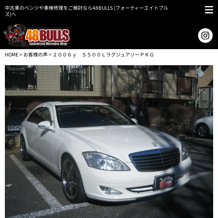
中古車のベンツや車検修理をご検討なら48BULLS (フォーティーエイトブル
ズ)へ
HOME
>
お客様の声
> ２００６ｙ Ｓ５００ＬラグジュアリーＰＫＧ