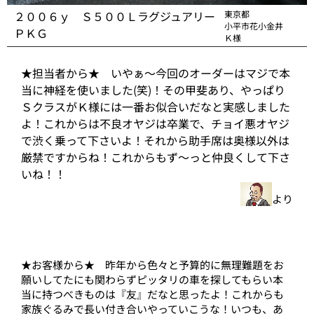
２００６ｙ Ｓ５００Ｌラグジュアリー
東京都
小平市花小金井
ＰＫＧ
Ｋ様
★担当者から★ いやぁ～今回のオーダーはマジで本
当に神経を使いました(笑)！その甲斐あり、やっぱり
ＳクラスがＫ様には一番お似合いだなと実感しました
よ！これからは不良オヤジは卒業で、チョイ悪オヤジ
で渋く乗って下さいよ！それから助手席は奥様以外は
厳禁ですからね！これからもず～っと仲良くして下さ
いね！！
より
★お客様から★ 昨年から色々と予算的に無理難題をお
願いしてたにも関わらずピッタリの車を探してもらい本
当に持つべきものは『友』だなと思ったよ！これからも
家族ぐるみで長い付き合いやっていこうな！いつも、あ