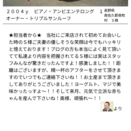
２００４ｙ ビアノ・アンビエンテロング １
長野県
南佐久郡南牧
オーナー・トリプルサンルーフ
村 Ｓ様
★担当者から★ 当社にご来店されて初めてお会いし
た時のＳ様ご夫妻の優しそうな笑顔は今でもハッキリ
と憶えております！ブログの方も本当によく見て頂い
てて私達より内容を把握されてるＳ様には実はスタッ
フみんなが驚きだったんですよ！感激しました！！距
離はございますが、精一杯のアフターをさせて頂きま
すのでいつでもご連絡下さいね！！お土産まで頂きま
してありがとうございました！ヨーグルト、マジで美
味かったっすよ～！！そして来月、元気で立派な赤ち
ゃんを産んで下さいね！奥様、頑張れ～！！
より