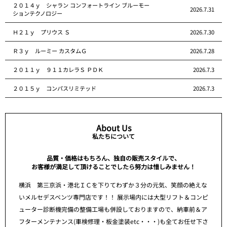
２０１４ｙ シャラン コンフォートライン ブルーモー
2026.7.31
ションテクノロジー
Ｈ２１ｙ プリウス Ｓ
2026.7.30
Ｒ３ｙ ルーミー カスタムＧ
2026.7.28
２０１１ｙ ９１１カレラＳ ＰＤＫ
2026.7.3
２０１５ｙ コンパスリミテッド
2026.7.3
About Us
私たちについて
品質・価格はもちろん、独自の販売スタイルで、
お客様が満足して頂けることでしたら努力は惜しみません！
横浜 第三京浜・港北ＩＣを下りてわずか３分の元気、笑顔の絶えな
いメルセデスベンツ専門店です！！ 展示場内には大型リフト＆コンピ
ューター診断機完備の整備工場も併設しておりますので、納車前＆ア
フターメンテナンス(車検修理・板金塗装etc・・・)も全てお任せ下さ