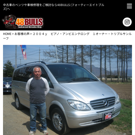
中古車のベンツや車検修理をご検討なら48BULLS (フォーティーエイトブル
ズ)へ
HOME
>
お客様の声
> ２００４ｙ ビアノ・アンビエンテロング １オーナー・トリプルサンル
ーフ