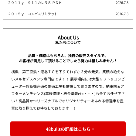
２０１１ｙ ９１１カレラＳ ＰＤＫ
2026.7.3
２０１５ｙ コンパスリミテッド
2026.7.3
About Us
私たちについて
品質・価格はもちろん、独自の販売スタイルで、
お客様が満足して頂けることでしたら努力は惜しみません！
横浜 第三京浜・港北ＩＣを下りてわずか３分の元気、笑顔の絶えな
いメルセデスベンツ専門店です！！ 展示場内には大型リフト＆コンピ
ューター診断機完備の整備工場も併設しておりますので、納車前＆ア
フターメンテナンス(車検修理・板金塗装etc・・・)も全てお任せ下さ
い！高品質かつリーズナブルでオリジナリティーあふれる特選車を豊
富に取り揃えてお待ちしております！！
48bullsの詳細はこちら