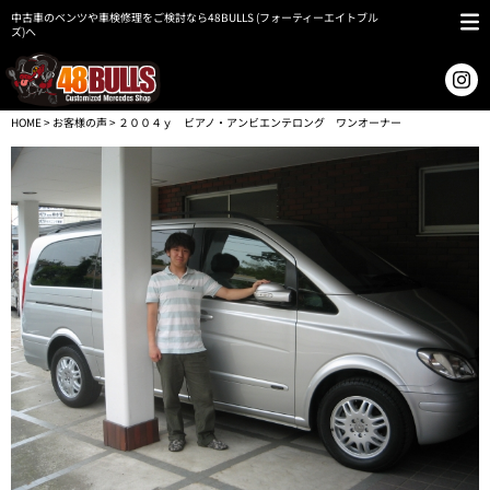
中古車のベンツや車検修理をご検討なら48BULLS (フォーティーエイトブル
ズ)へ
HOME
>
お客様の声
> ２００４ｙ ビアノ・アンビエンテロング ワンオーナー