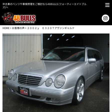
中古車のベンツや車検修理をご検討なら48BULLS (フォーティーエイトブル
ズ)へ
HOME
>
お客様の声
> ２００２ｙ Ｅ３２０Ｔアヴァンギャルド