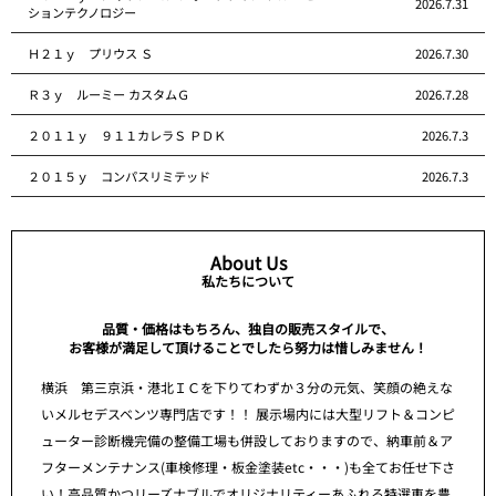
2026.7.31
ションテクノロジー
Ｈ２１ｙ プリウス Ｓ
2026.7.30
Ｒ３ｙ ルーミー カスタムＧ
2026.7.28
２０１１ｙ ９１１カレラＳ ＰＤＫ
2026.7.3
２０１５ｙ コンパスリミテッド
2026.7.3
About Us
私たちについて
品質・価格はもちろん、独自の販売スタイルで、
お客様が満足して頂けることでしたら努力は惜しみません！
横浜 第三京浜・港北ＩＣを下りてわずか３分の元気、笑顔の絶えな
いメルセデスベンツ専門店です！！ 展示場内には大型リフト＆コンピ
ューター診断機完備の整備工場も併設しておりますので、納車前＆ア
フターメンテナンス(車検修理・板金塗装etc・・・)も全てお任せ下さ
い！高品質かつリーズナブルでオリジナリティーあふれる特選車を豊