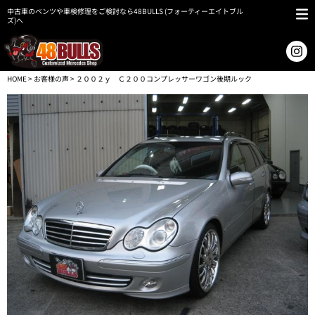
中古車のベンツや車検修理をご検討なら48BULLS (フォーティーエイトブル
ズ)へ
HOME
>
お客様の声
> ２００２ｙ Ｃ２００コンプレッサーワゴン後期ルック