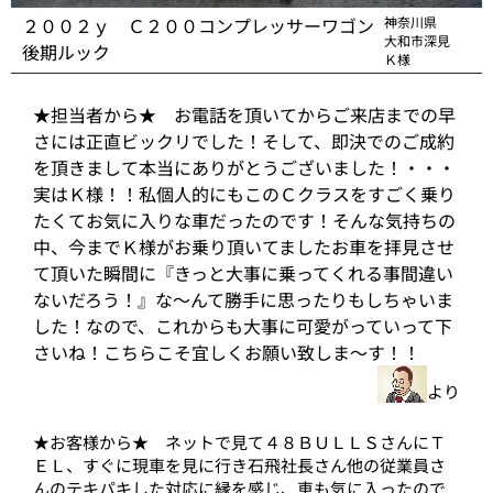
２００２ｙ Ｃ２００コンプレッサーワゴン
神奈川県
大和市深見
後期ルック
Ｋ様
★担当者から★ お電話を頂いてからご来店までの早
さには正直ビックリでした！そして、即決でのご成約
を頂きまして本当にありがとうございました！・・・
実はＫ様！！私個人的にもこのＣクラスをすごく乗り
たくてお気に入りな車だったのです！そんな気持ちの
中、今までＫ様がお乗り頂いてましたお車を拝見させ
て頂いた瞬間に『きっと大事に乗ってくれる事間違い
ないだろう！』な～んて勝手に思ったりもしちゃいま
した！なので、これからも大事に可愛がっていって下
さいね！こちらこそ宜しくお願い致しま～す！！
より
★お客様から★ ネットで見て４８ＢＵＬＬＳさんにＴ
ＥＬ、すぐに現車を見に行き石飛社長さん他の従業員さ
んのテキパキした対応に縁を感じ、車も気に入ったので