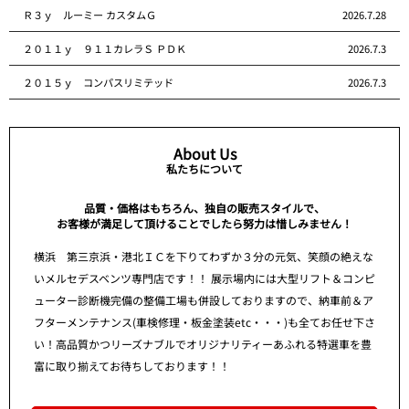
Ｒ３ｙ ルーミー カスタムＧ
2026.7.28
２０１１ｙ ９１１カレラＳ ＰＤＫ
2026.7.3
２０１５ｙ コンパスリミテッド
2026.7.3
About Us
私たちについて
品質・価格はもちろん、独自の販売スタイルで、
お客様が満足して頂けることでしたら努力は惜しみません！
横浜 第三京浜・港北ＩＣを下りてわずか３分の元気、笑顔の絶えな
いメルセデスベンツ専門店です！！ 展示場内には大型リフト＆コンピ
ューター診断機完備の整備工場も併設しておりますので、納車前＆ア
フターメンテナンス(車検修理・板金塗装etc・・・)も全てお任せ下さ
い！高品質かつリーズナブルでオリジナリティーあふれる特選車を豊
富に取り揃えてお待ちしております！！