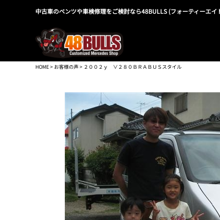
中古車のベンツや車検修理をご検討なら48BULLS (フォーティーエイ
HOME
>
お客様の声
> ２００２ｙ ∨２８０ＢＲＡＢＵＳスタイル