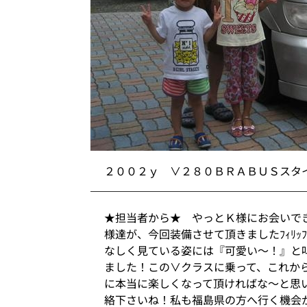
２００２ｙ ∨２８０ＢＲＡＢＵＳスタ
★担当者から★ やっとＫ様にお会いで
様達が、今回装備させて頂きましたﾌｨﾘｯﾌﾟ
なしく見ている姿には『可愛い～！』と
ました！この∨クラスに乗って、これか
に本当に楽しくなって頂ければな～と思
絡下さいね！私も福島県の方へ行く機会