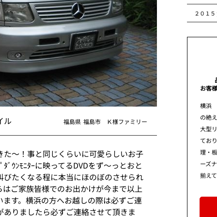
２０１５
お客
横浜
の絶え
イル
福島県
福島市 Ｋ様ファミリー
大型
てお
理・板
きた～！事と同じくらいに可愛らしいお子
ーズ
ﾀﾞｳﾝﾓﾆﾀｰに映ってるDVDをず～っとおと
揃え
叫びたくなる程に本当にほのぼのさせられ
らはご家族皆様でのお出かけが今まで以上
います。横浜の方へお越しの際は必ずご連
がありましたら必ずご連絡させて頂きま