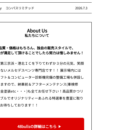
ｙ コンパスリミテッド
2026.7.3
About Us
私たちについて
品質・価格はもちろん、独自の販売スタイルで、
様が満足して頂けることでしたら努力は惜しみません！
 第三京浜・港北ＩＣを下りてわずか３分の元気、笑顔
ないメルセデスベンツ専門店です！！ 展示場内には
リフト＆コンピューター診断機完備の整備工場も併設し
りますので、納車前＆アフターメンテナンス(車検修
金塗装etc・・・)も全てお任せ下さい！高品質かつリ
ナブルでオリジナリティーあふれる特選車を豊富に取り
てお待ちしております！！
48bullsの詳細はこちら