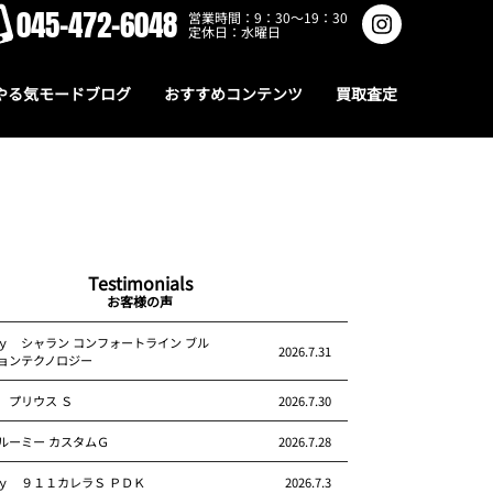
045-472-6048
営業時間：9：30～19：30
定休日：水曜日
やる気モードブログ
おすすめコンテンツ
買取査定
Testimonials
お客様の声
ｙ シャラン コンフォートライン ブル
2026.7.31
ョンテクノロジー
 プリウス Ｓ
2026.7.30
ルーミー カスタムＧ
2026.7.28
ｙ ９１１カレラＳ ＰＤＫ
2026.7.3