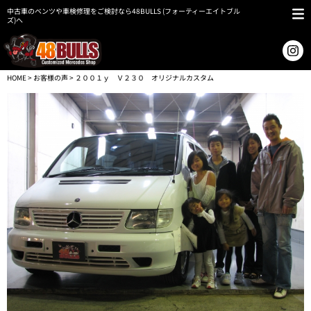
中古車のベンツや車検修理をご検討なら48BULLS (フォーティーエイトブル
ズ)へ
HOME
>
お客様の声
> ２００１ｙ Ｖ２３０ オリジナルカスタム