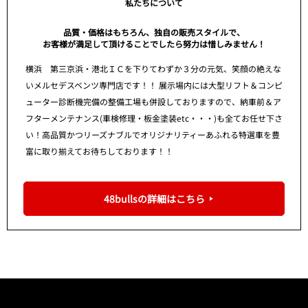
私たちについて
品質・価格はもちろん、独自の販売スタイルで、
お客様が満足して頂けることでしたら努力は惜しみません！
横浜 第三京浜・港北ＩＣを下りてわずか３分の元気、笑顔の絶えな
いメルセデスベンツ専門店です！！ 展示場内には大型リフト＆コンピ
ューター診断機完備の整備工場も併設しておりますので、納車前＆ア
フターメンテナンス(車検修理・板金塗装etc・・・)も全てお任せ下さ
い！高品質かつリーズナブルでオリジナリティーあふれる特選車を豊
富に取り揃えてお待ちしております！！
48bullsの詳細はこちら