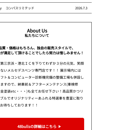
ｙ コンパスリミテッド
2026.7.3
About Us
私たちについて
品質・価格はもちろん、独自の販売スタイルで、
様が満足して頂けることでしたら努力は惜しみません！
 第三京浜・港北ＩＣを下りてわずか３分の元気、笑顔
ないメルセデスベンツ専門店です！！ 展示場内には
リフト＆コンピューター診断機完備の整備工場も併設し
りますので、納車前＆アフターメンテナンス(車検修
金塗装etc・・・)も全てお任せ下さい！高品質かつリ
ナブルでオリジナリティーあふれる特選車を豊富に取り
てお待ちしております！！
48bullsの詳細はこちら