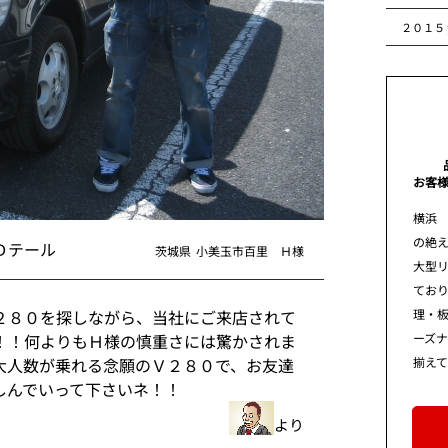
２０１５
お客
横浜
の絶え
Ｄテール
茨城県
小美玉市百里 Ｈ様
大型
てお
理・板
２８０を探しながら、当社にご来店されて
ーズ
！！何よりもＨ様の慎重さには驚かされま
揃え
大人数が乗れる念願のＶ２８０で、お友達
しんでいって下さいネ！！
より