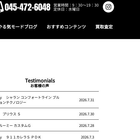
045-472-6048
営業時間：9：30～19：30
定休日：水曜日
やる気モードブログ
おすすめコンテンツ
買取査定
Testimonials
お客様の声
ｙ シャラン コンフォートライン ブル
2026.7.31
ョンテクノロジー
 プリウス Ｓ
2026.7.30
ルーミー カスタムＧ
2026.7.28
ｙ ９１１カレラＳ ＰＤＫ
2026.7.3