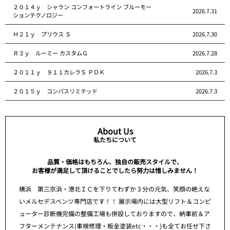
２０１４ｙ シャラン コンフォートライン ブルーモー
2026.7.31
ションテクノロジー
Ｈ２１ｙ プリウス Ｓ
2026.7.30
Ｒ３ｙ ルーミー カスタムＧ
2026.7.28
２０１１ｙ ９１１カレラＳ ＰＤＫ
2026.7.3
２０１５ｙ コンパスリミテッド
2026.7.3
About Us
私たちについて
品質・価格はもちろん、独自の販売スタイルで、
お客様が満足して頂けることでしたら努力は惜しみません！
横浜 第三京浜・港北ＩＣを下りてわずか３分の元気、笑顔の絶えな
いメルセデスベンツ専門店です！！ 展示場内には大型リフト＆コンピ
ューター診断機完備の整備工場も併設しておりますので、納車前＆ア
フターメンテナンス(車検修理・板金塗装etc・・・)も全てお任せ下さ