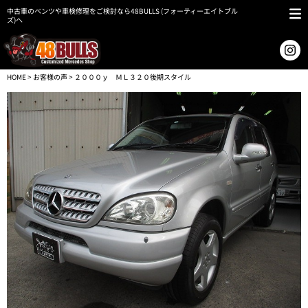
中古車のベンツや車検修理をご検討なら48BULLS (フォーティーエイトブル
ズ)へ
HOME
>
お客様の声
> ２０００ｙ ＭＬ３２０後期スタイル