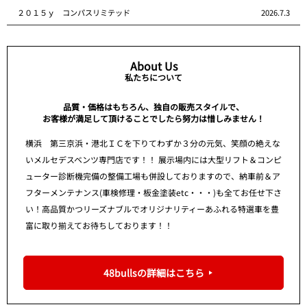
２０１５ｙ コンパスリミテッド
2026.7.3
About Us
私たちについて
品質・価格はもちろん、独自の販売スタイルで、
お客様が満足して頂けることでしたら努力は惜しみません！
横浜 第三京浜・港北ＩＣを下りてわずか３分の元気、笑顔の絶えな
いメルセデスベンツ専門店です！！ 展示場内には大型リフト＆コンピ
ューター診断機完備の整備工場も併設しておりますので、納車前＆ア
フターメンテナンス(車検修理・板金塗装etc・・・)も全てお任せ下さ
い！高品質かつリーズナブルでオリジナリティーあふれる特選車を豊
富に取り揃えてお待ちしております！！
48bullsの詳細はこちら