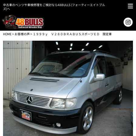
中古車のベンツや車検修理をご検討なら48BULLS (フォーティーエイトブル
ズ)へ
HOME
>
お客様の声
> １９９９ｙ Ｖ２８０ＢＲＡＢＵＳスポーツＥＤ 限定車