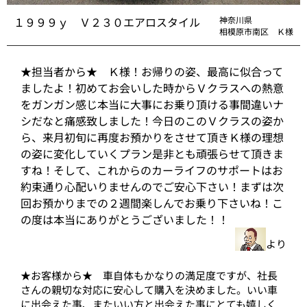
１９９９ｙ Ｖ２３０エアロスタイル
神奈川県
相模原市南区 Ｋ様
★担当者から★ Ｋ様！お帰りの姿、最高に似合って
ましたよ！初めてお会いした時からＶクラスへの熱意
をガンガン感じ本当に大事にお乗り頂ける事間違いナ
シだなと痛感致しました！今日のこのＶクラスの姿か
ら、来月初旬に再度お預かりをさせて頂きＫ様の理想
の姿に変化していくプラン是非とも頑張らせて頂きま
すね！そして、これからのカーライフのサポートはお
約束通り心配いりませんのでご安心下さい！まずは次
回お預かりまでの２週間楽しんでお乗り下さいね！こ
の度は本当にありがとうございました！！
より
★お客様から★ 車自体もかなりの満足度ですが、社長
さんの親切な対応に安心して購入を決めました。いい車
に出会えた事、またいい方と出会えた事にとても嬉しく