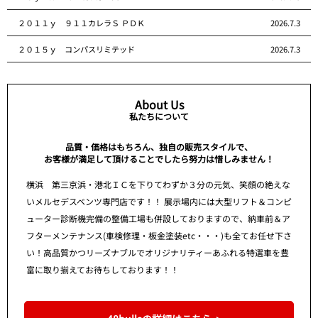
２０１１ｙ ９１１カレラＳ ＰＤＫ
2026.7.3
２０１５ｙ コンパスリミテッド
2026.7.3
About Us
私たちについて
品質・価格はもちろん、独自の販売スタイルで、
お客様が満足して頂けることでしたら努力は惜しみません！
横浜 第三京浜・港北ＩＣを下りてわずか３分の元気、笑顔の絶えな
いメルセデスベンツ専門店です！！ 展示場内には大型リフト＆コンピ
ューター診断機完備の整備工場も併設しておりますので、納車前＆ア
フターメンテナンス(車検修理・板金塗装etc・・・)も全てお任せ下さ
い！高品質かつリーズナブルでオリジナリティーあふれる特選車を豊
富に取り揃えてお待ちしております！！