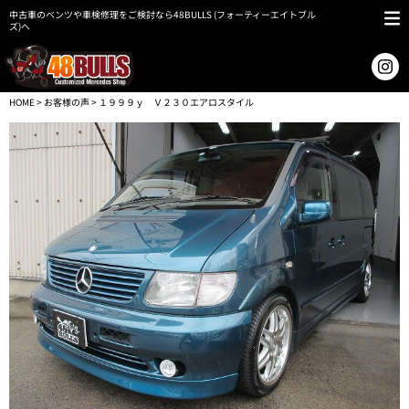
中古車のベンツや車検修理をご検討なら48BULLS (フォーティーエイトブル
ズ)へ
HOME
>
お客様の声
> １９９９ｙ Ｖ２３０エアロスタイル