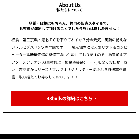
About Us
私たちについて
品質・価格はもちろん、独自の販売スタイルで、
お客様が満足して頂けることでしたら努力は惜しみません！
横浜 第三京浜・港北ＩＣを下りてわずか３分の元気、笑顔の絶えな
いメルセデスベンツ専門店です！！ 展示場内には大型リフト＆コンピ
ューター診断機完備の整備工場も併設しておりますので、納車前＆ア
フターメンテナンス(車検修理・板金塗装etc・・・)も全てお任せ下さ
い！高品質かつリーズナブルでオリジナリティーあふれる特選車を豊
富に取り揃えてお待ちしております！！
48bullsの詳細はこちら