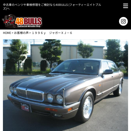
中古車のベンツや車検修理をご検討なら48BULLS (フォーティーエイトブル
ズ)へ
HOME
>
お客様の声
> １９９６ｙ ジャガーＸＪ－６