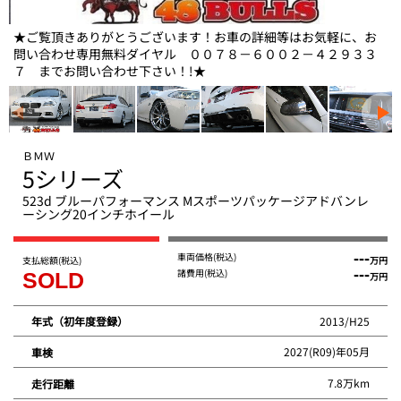
★ご覧頂きありがとうございます！お車の詳細等はお気軽に、お
問い合わせ専用無料ダイヤル ００７８－６００２－４２９３３
７ までお問い合わせ下さい！!★
ＢＭＷ
5シリーズ
523d ブルーパフォーマンス Mスポーツパッケージアドバンレ
ーシング20インチホイール
車両価格
(税込)
---
支払総額
(税込)
万円
諸費用
(税込)
---
SOLD
万円
2013/H25
年式（初年度登録）
2027(R09)年05月
車検
7.8万km
走行距離