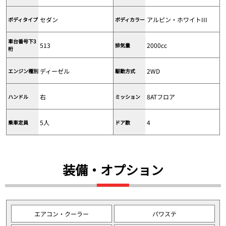
セダン
アルピン・ホワイトIII
ボディタイプ
ボディカラー
車台番号下3
513
2000cc
排気量
桁
ディーゼル
2WD
エンジン種別
駆動方式
右
8ATフロア
ハンドル
ミッション
5人
4
乗車定員
ドア数
装備・オプション
エアコン・クーラー
パワステ