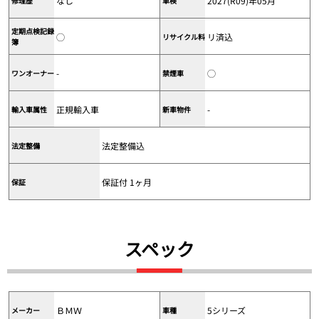
なし
2027(R09)年05月
修理歴
車検
定期点検記録
◯
リ済込
リサイクル料
簿
-
◯
ワンオーナー
禁煙車
正規輸入車
-
輸入車属性
新車物件
法定整備込
法定整備
保証付 1ヶ月
保証
スペック
ＢＭＷ
5シリーズ
メーカー
車種