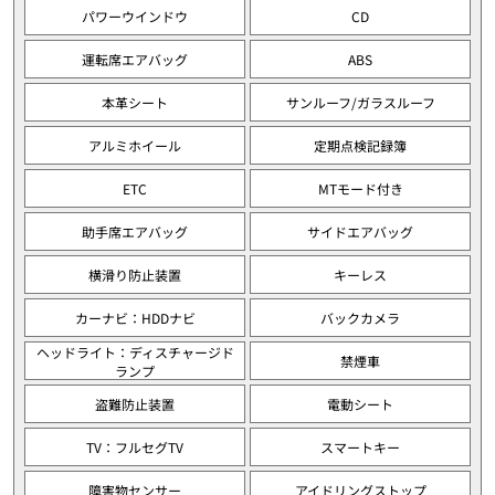
パワーウインドウ
CD
運転席エアバッグ
ABS
本革シート
サンルーフ/ガラスルーフ
アルミホイール
定期点検記録簿
ETC
MTモード付き
助手席エアバッグ
サイドエアバッグ
横滑り防止装置
キーレス
カーナビ：HDDナビ
バックカメラ
ヘッドライト：ディスチャージド
禁煙車
ランプ
盗難防止装置
電動シート
TV：フルセグTV
スマートキー
障害物センサー
アイドリングストップ