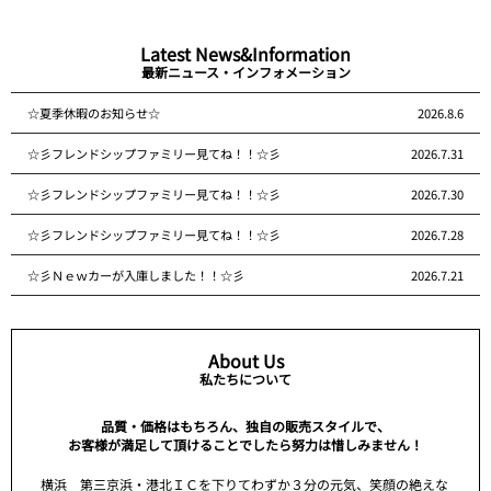
Latest News&Information
最新ニュース・インフォメーション
☆夏季休暇のお知らせ☆
2026.8.6
☆彡フレンドシップファミリー見てね！！☆彡
2026.7.31
☆彡フレンドシップファミリー見てね！！☆彡
2026.7.30
☆彡フレンドシップファミリー見てね！！☆彡
2026.7.28
☆彡Ｎｅｗカーが入庫しました！！☆彡
2026.7.21
About Us
私たちについて
品質・価格はもちろん、独自の販売スタイルで、
お客様が満足して頂けることでしたら努力は惜しみません！
横浜 第三京浜・港北ＩＣを下りてわずか３分の元気、笑顔の絶えな