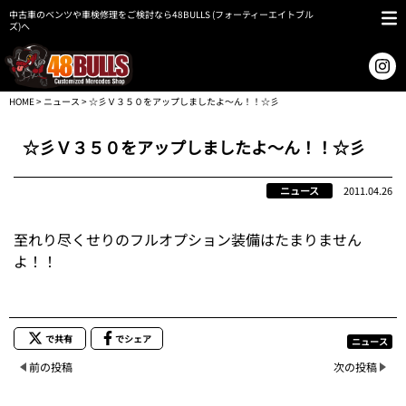
中古車のベンツや車検修理をご検討なら48BULLS (フォーティーエイトブル
ズ)へ
HOME
>
ニュース
> ☆彡Ｖ３５０をアップしましたよ～ん！！☆彡
☆彡Ｖ３５０をアップしましたよ～ん！！☆彡
ニュース
2011.04.26
至れり尽くせりのフルオプション装備はたまりません
よ！！
で共有
でシェア
ニュース
前の投稿
次の投稿