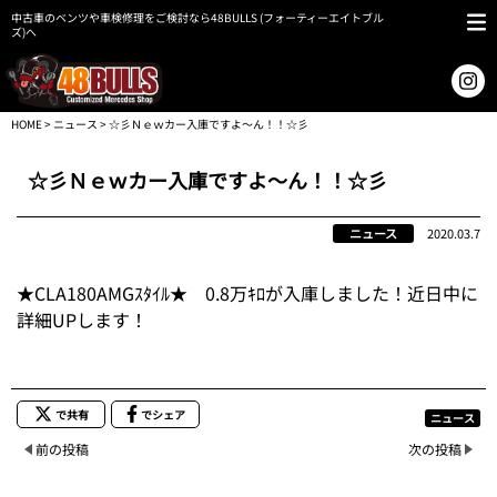
中古車のベンツや車検修理をご検討なら48BULLS (フォーティーエイトブル
ズ)へ
HOME
>
ニュース
> ☆彡Ｎｅｗカー入庫ですよ～ん！！☆彡
☆彡Ｎｅｗカー入庫ですよ～ん！！☆彡
ニュース
2020.03.7
★CLA180AMGｽﾀｲﾙ★ 0.8万ｷﾛが入庫しました！近日中に
詳細UPします！
で共有
でシェア
ニュース
前の投稿
次の投稿