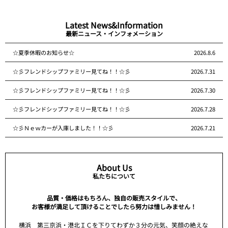
Latest News&Information
最新ニュース・インフォメーション
☆夏季休暇のお知らせ☆
2026.8.6
☆彡フレンドシップファミリー見てね！！☆彡
2026.7.31
☆彡フレンドシップファミリー見てね！！☆彡
2026.7.30
☆彡フレンドシップファミリー見てね！！☆彡
2026.7.28
☆彡Ｎｅｗカーが入庫しました！！☆彡
2026.7.21
About Us
私たちについて
品質・価格はもちろん、独自の販売スタイルで、
お客様が満足して頂けることでしたら努力は惜しみません！
横浜 第三京浜・港北ＩＣを下りてわずか３分の元気、笑顔の絶えな