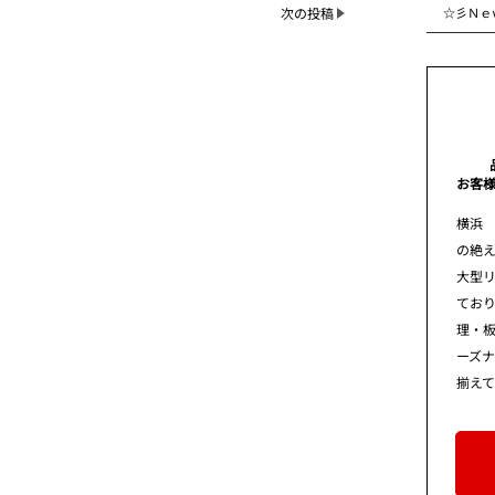
☆彡Ｎｅ
次の投稿
お客
横浜
の絶え
大型
てお
理・板
ーズ
揃え