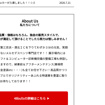
ｗカーが入庫しました！！☆彡
2026.7.21
About Us
私たちについて
品質・価格はもちろん、独自の販売スタイルで、
様が満足して頂けることでしたら努力は惜しみません！
 第三京浜・港北ＩＣを下りてわずか３分の元気、笑顔
ないメルセデスベンツ専門店です！！ 展示場内には
リフト＆コンピューター診断機完備の整備工場も併設し
りますので、納車前＆アフターメンテナンス(車検修
金塗装etc・・・)も全てお任せ下さい！高品質かつリ
ナブルでオリジナリティーあふれる特選車を豊富に取り
てお待ちしております！！
48bullsの詳細はこちら