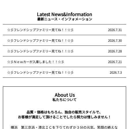
Latest News&Information
最新ニュース・インフォメーション
☆彡フレンドシップファミリー見てね！！☆彡
2026.7.31
☆彡フレンドシップファミリー見てね！！☆彡
2026.7.30
☆彡フレンドシップファミリー見てね！！☆彡
2026.7.28
☆彡Ｎｅｗカーが入庫しました！！☆彡
2026.7.21
☆彡フレンドシップファミリー見てね！！☆彡
2026.7.3
About Us
私たちについて
品質・価格はもちろん、独自の販売スタイルで、
お客様が満足して頂けることでしたら努力は惜しみません！
横浜 第三京浜・港北ＩＣを下りてわずか３分の元気、笑顔の絶えな