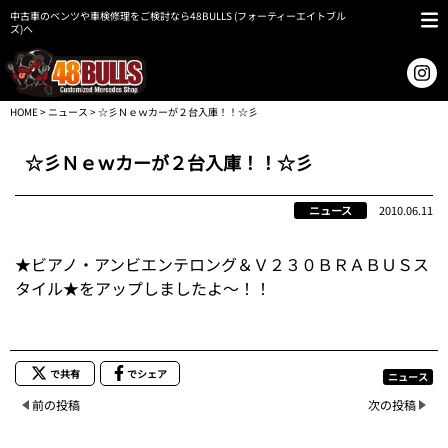
中古車のベンツや車検修理をご検討なら48BULLS (フォーティーエイトブル
ズ)へ
HOME
>
ニュース
> ☆彡Ｎｅｗカーが２台入庫！！☆彡
☆彡Ｎｅｗカーが２台入庫！！☆彡
ニュース
2010.06.11
★ビアノ・アンビエンテロング＆Ｖ２３０ＢＲＡＢＵＳス
タイル★をアップしましたよ～！！
で共有
でシェア
ニュース
前の投稿
次の投稿