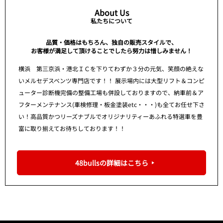
About Us
私たちについて
品質・価格はもちろん、独自の販売スタイルで、
お客様が満足して頂けることでしたら努力は惜しみません！
横浜 第三京浜・港北ＩＣを下りてわずか３分の元気、笑顔の絶えな
いメルセデスベンツ専門店です！！ 展示場内には大型リフト＆コンピ
ューター診断機完備の整備工場も併設しておりますので、納車前＆ア
フターメンテナンス(車検修理・板金塗装etc・・・)も全てお任せ下さ
い！高品質かつリーズナブルでオリジナリティーあふれる特選車を豊
富に取り揃えてお待ちしております！！
48bullsの詳細はこちら