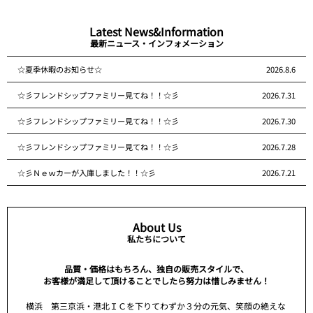
Latest News&Information
最新ニュース・インフォメーション
☆夏季休暇のお知らせ☆
2026.8.6
☆彡フレンドシップファミリー見てね！！☆彡
2026.7.31
☆彡フレンドシップファミリー見てね！！☆彡
2026.7.30
☆彡フレンドシップファミリー見てね！！☆彡
2026.7.28
☆彡Ｎｅｗカーが入庫しました！！☆彡
2026.7.21
About Us
私たちについて
品質・価格はもちろん、独自の販売スタイルで、
お客様が満足して頂けることでしたら努力は惜しみません！
横浜 第三京浜・港北ＩＣを下りてわずか３分の元気、笑顔の絶えな