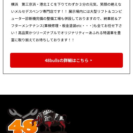
横浜 第三京浜・港北ＩＣを下りてわずか３分の元気、笑顔の絶えな
いメルセデスベンツ専門店です！！ 展示場内には大型リフト＆コンピ
ューター診断機完備の整備工場も併設しておりますので、納車前＆ア
フターメンテナンス(車検修理・板金塗装etc・・・)も全てお任せ下さ
い！高品質かつリーズナブルでオリジナリティーあふれる特選車を豊
富に取り揃えてお待ちしております！！
48bullsの詳細はこちら