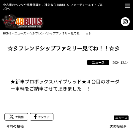
中古車のベンツや車検修理をご検討なら48BULLS (フォーティーエイトブル
ズ)へ
HOME
>
ニュース
> ☆彡フレンドシップファミリー見てね！！☆彡
☆彡フレンドシップファミリー見てね！！☆彡
ニュース
2024.12.14
★新車プロボックスハイブリッド★４台目のオーダ
ー車輛をご納車させて頂きました！！
で共有
でシェア
ニュース
前の投稿
次の投稿