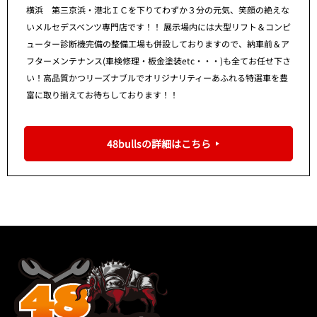
横浜 第三京浜・港北ＩＣを下りてわずか３分の元気、笑顔の絶えな
いメルセデスベンツ専門店です！！ 展示場内には大型リフト＆コンピ
ューター診断機完備の整備工場も併設しておりますので、納車前＆ア
フターメンテナンス(車検修理・板金塗装etc・・・)も全てお任せ下さ
い！高品質かつリーズナブルでオリジナリティーあふれる特選車を豊
富に取り揃えてお待ちしております！！
48bullsの詳細はこちら