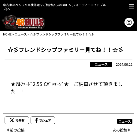
中古車のベンツや車検修理をご検討なら48BULLS (フォーティーエイトブル
ズ)へ
HOME
>
ニュース
> ☆彡フレンドシップファミリー見てね！！☆彡
☆彡フレンドシップファミリー見てね！！☆彡
ニュース
2024.06.22
★ｱﾙﾌｧｰﾄﾞ2.5S Cﾊﾟｯｹｰｼﾞ★ ご納車させて頂きまし
た！！
で共有
でシェア
ニュース
前の投稿
次の投稿