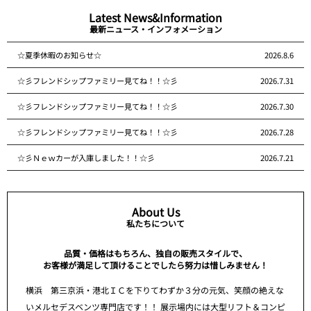
Latest News&Information
最新ニュース・インフォメーション
☆夏季休暇のお知らせ☆
2026.8.6
☆彡フレンドシップファミリー見てね！！☆彡
2026.7.31
☆彡フレンドシップファミリー見てね！！☆彡
2026.7.30
☆彡フレンドシップファミリー見てね！！☆彡
2026.7.28
☆彡Ｎｅｗカーが入庫しました！！☆彡
2026.7.21
About Us
私たちについて
品質・価格はもちろん、独自の販売スタイルで、
お客様が満足して頂けることでしたら努力は惜しみません！
横浜 第三京浜・港北ＩＣを下りてわずか３分の元気、笑顔の絶えな
いメルセデスベンツ専門店です！！ 展示場内には大型リフト＆コンピ