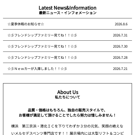
Latest News&Information
最新ニュース・インフォメーション
☆夏季休暇のお知らせ☆
2026.8.6
☆彡フレンドシップファミリー見てね！！☆彡
2026.7.31
☆彡フレンドシップファミリー見てね！！☆彡
2026.7.30
☆彡フレンドシップファミリー見てね！！☆彡
2026.7.28
☆彡Ｎｅｗカーが入庫しました！！☆彡
2026.7.21
About Us
私たちについて
品質・価格はもちろん、独自の販売スタイルで、
お客様が満足して頂けることでしたら努力は惜しみません！
横浜 第三京浜・港北ＩＣを下りてわずか３分の元気、笑顔の絶えな
いメルセデスベンツ専門店です！！ 展示場内には大型リフト＆コンピ