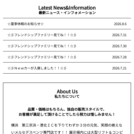
Latest News&Information
最新ニュース・インフォメーション
☆夏季休暇のお知らせ☆
2026.8.6
☆彡フレンドシップファミリー見てね！！☆彡
2026.7.31
☆彡フレンドシップファミリー見てね！！☆彡
2026.7.30
☆彡フレンドシップファミリー見てね！！☆彡
2026.7.28
☆彡Ｎｅｗカーが入庫しました！！☆彡
2026.7.21
About Us
私たちについて
品質・価格はもちろん、独自の販売スタイルで、
お客様が満足して頂けることでしたら努力は惜しみません！
横浜 第三京浜・港北ＩＣを下りてわずか３分の元気、笑顔の絶えな
いメルセデスベンツ専門店です！！ 展示場内には大型リフト＆コンピ