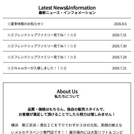
Latest News&Information
最新ニュース・インフォメーション
☆夏季休暇のお知らせ☆
2026.8.6
☆彡フレンドシップファミリー見てね！！☆彡
2026.7.31
☆彡フレンドシップファミリー見てね！！☆彡
2026.7.30
☆彡フレンドシップファミリー見てね！！☆彡
2026.7.28
☆彡Ｎｅｗカーが入庫しました！！☆彡
2026.7.21
About Us
私たちについて
品質・価格はもちろん、独自の販売スタイルで、
お客様が満足して頂けることでしたら努力は惜しみません！
横浜 第三京浜・港北ＩＣを下りてわずか３分の元気、笑顔の絶えな
いメルセデスベンツ専門店です！！ 展示場内には大型リフト＆コンピ