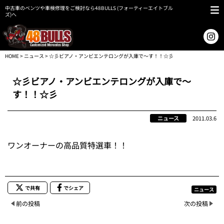
中古車のベンツや車検修理をご検討なら48BULLS (フォーティーエイトブル
ズ)へ
HOME
>
ニュース
> ☆彡ビアノ・アンビエンテロングが入庫で～す！！☆彡
☆彡ビアノ・アンビエンテロングが入庫で～
す！！☆彡
ニュース
2011.03.6
ワンオーナーの高品質特選車！！
で共有
でシェア
ニュース
前の投稿
次の投稿