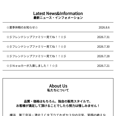
Latest News&Information
最新ニュース・インフォメーション
☆夏季休暇のお知らせ☆
2026.8.6
☆彡フレンドシップファミリー見てね！！☆彡
2026.7.31
☆彡フレンドシップファミリー見てね！！☆彡
2026.7.30
☆彡フレンドシップファミリー見てね！！☆彡
2026.7.28
☆彡Ｎｅｗカーが入庫しました！！☆彡
2026.7.21
About Us
私たちについて
品質・価格はもちろん、独自の販売スタイルで、
お客様が満足して頂けることでしたら努力は惜しみません！
横浜 第三京浜・港北ＩＣを下りてわずか３分の元気、笑顔の絶えな